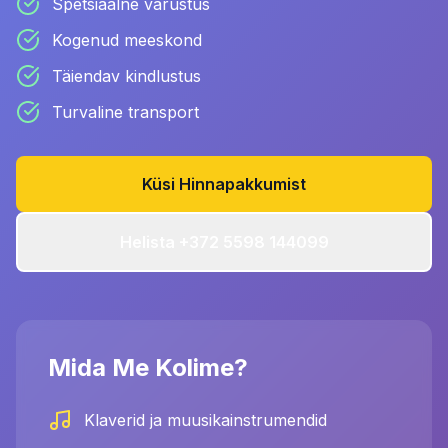
Spetsiaalne varustus
Kogenud meeskond
Täiendav kindlustus
Turvaline transport
Küsi Hinnapakkumist
Helista +372 5598 144099
Mida Me Kolime?
Klaverid ja muusikainstrumendid