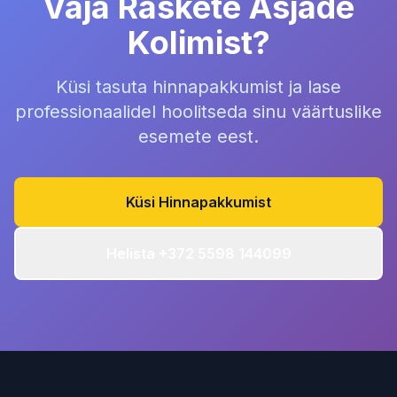
Vaja Raskete Asjade
Kolimist?
Küsi tasuta hinnapakkumist ja lase
professionaalidel hoolitseda sinu väärtuslike
esemete eest.
Küsi Hinnapakkumist
Helista +372 5598 144099