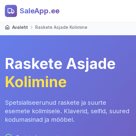
SaleApp.ee
Avaleht
Raskete Asjade Kolimine
Raskete Asjade
Kolimine
Spetsialiseerunud raskete ja suurte
esemete kolimisele. Klaverid, seifid, suured
kodumasinad ja mööbel.